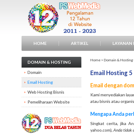
HOME
ARTIKEL
LAYANAN 
HUBUNGI KAMI
Home
>
Domain & Hosting
DOMAIN & HOSTING
Email Hosting 5
Domain
Email Hosting
Email dengan dom
Web Hosting Bisnis
Kami menyediakan layan
atau bisnis atau organi
Pemeliharaan Website
Mengapa Anda perl
Singkat cerita, jika 
yahoo.com),
Anda tidak 