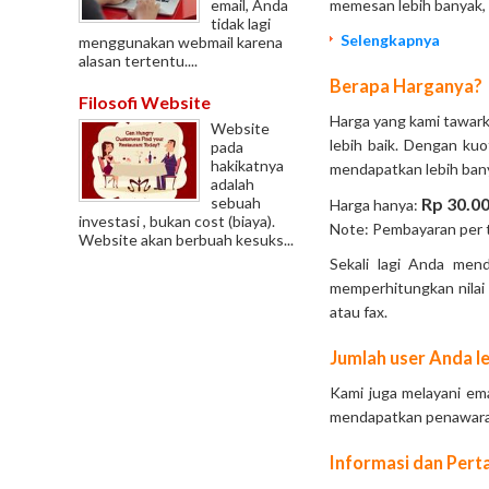
memesan lebih banyak, 
email, Anda
tidak lagi
Selengkapnya
menggunakan webmail karena
alasan tertentu....
Berapa Harganya?
Filosofi Website
Harga yang kami tawark
Website
lebih baik. Dengan ku
pada
hakikatnya
mendapatkan lebih ban
adalah
Rp 30.00
sebuah
Harga hanya:
investasi , bukan cost (biaya).
Note: Pembayaran per 
Website akan berbuah kesuks...
Sekali lagi Anda me
memperhitungkan nilai
atau fax.
Jumlah user Anda le
Kami juga melayani ema
mendapatkan penawar
Informasi dan Pert