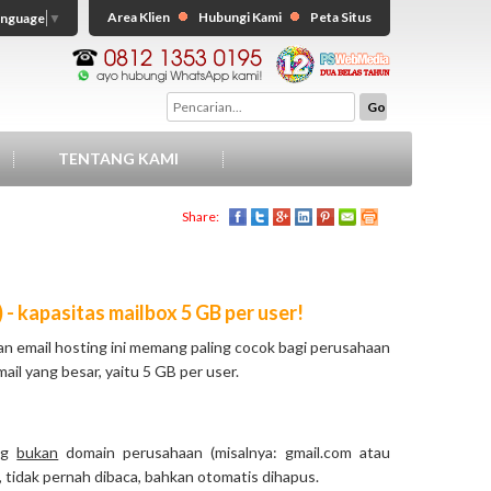
Area Klien
Hubungi Kami
Peta Situs
anguage
▼
TENTANG KAMI
Share:
 kapasitas mailbox 5 GB per user!
an email hosting ini memang paling cocok bagi perusahaan
il yang besar, yaitu 5 GB per user.
ang
bukan
domain perusahaan (misalnya: gmail.com atau
tidak pernah dibaca, bahkan otomatis dihapus.