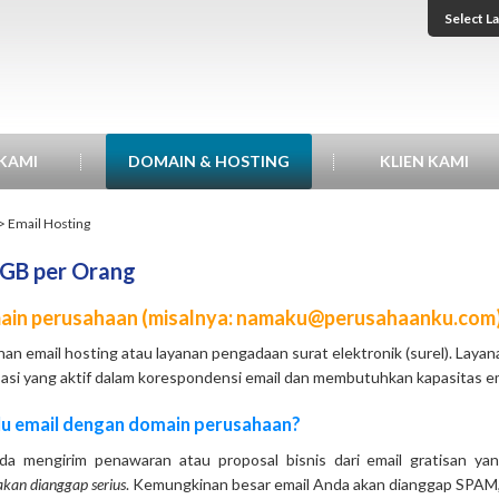
Select L
KAMI
DOMAIN & HOSTING
KLIEN KAMI
>
Email Hosting
 GB per Orang
ain perusahaan (misalnya: namaku@perusahaanku.com) -
an email hosting atau layanan pengadaan surat elektronik (surel). Layan
sasi yang aktif dalam korespondensi email dan membutuhkan kapasitas ema
u email dengan domain perusahaan?
Anda mengirim penawaran atau proposal bisnis dari email gratisan y
akan dianggap serius
. Kemungkinan besar email Anda akan dianggap SPAM, 