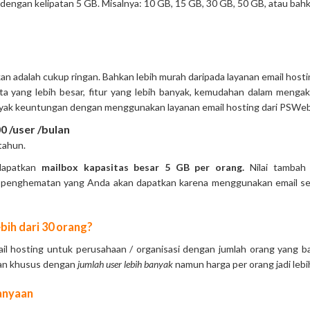
dengan kelipatan 5 GB. Misalnya: 10 GB, 15 GB, 30 GB, 50 GB, atau bah
an adalah cukup ringan. Bahkan lebih murah daripada layanan email hos
ota yang lebih besar, fitur yang lebih banyak, kemudahan dalam meng
yak keuntungan dengan menggunakan layanan email hosting dari PSWe
0 /user /bulan
tahun.
ndapatkan
mailbox kapasitas besar 5 GB per orang.
Nilai tambah 
 penghematan yang Anda akan dapatkan karena menggunakan email se
bih dari 30 orang?
il hosting untuk perusahaan / organisasi dengan jumlah orang yang b
an khusus dengan
jumlah user lebih banyak
namun harga per orang jadi leb
anyaan